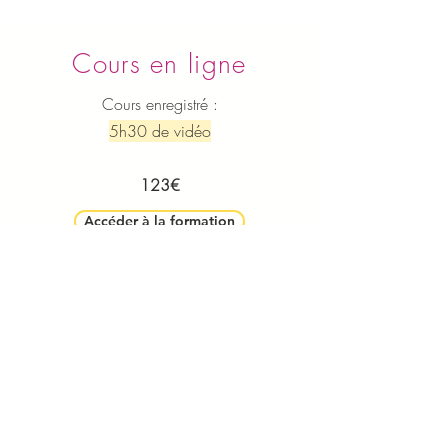
Cours en ligne
Cours enregistré :
5h30 de vidéo
123€​
Accéder à la formation
Ayurvéda & Acupression
Consultations, retraites et formations
Lucie Nour JOÃO
06 95 45 47 30
-
lucie.joao.ayurveda@gmail.com
Espace Lantegia