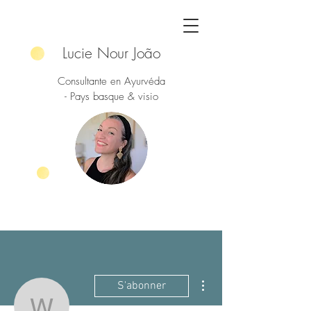
Lucie Nour João
Consultante en Ayurvéda
- Pays basque & visio
Plus d'actions
S'abonner