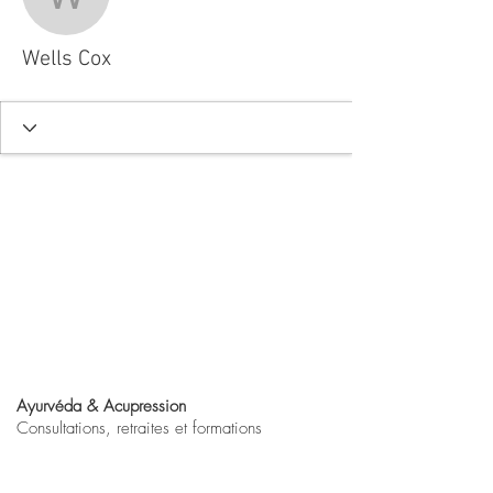
Wells Cox
Wells Cox
Ayurvéda & Acupression
Consultations, retraites et formations
Lucie Nour JOÃO