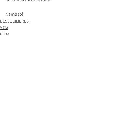
nous nous y unissons.
Namasté 
DÉSÉQUILIBRES
VATA
PITTA
Voir tout
Posts récents