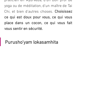
praticien en Ayurvéda, d'un bon prof de 
yoga ou de méditation, d'un maître de Tai 
Chi, et bien d'autres choses. 
Choisissez 
ce qui est doux pour vous, ce qui vous 
place dans un cocon, ce qui vous fait 
vous sentir en sécurité.
Purusho'yam lokasamhita 
"L'esprit est à l'image du monde, 
le monde est à l'image de 
l'esprit". 
Voir le cours sur les cycles des femmes
Namastê Salam
ménopause
thyroide
hormones
DÉSÉQUILIBRES
VATA
PITTA