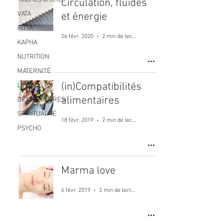
Circulation, fluides
VATA
et énergie
PITTA
26 févr. 2020
2 min de lecture
KAPHA
NUTRITION
MATERNITÉ
(in)Compatibilités
LIFESTYLE
alimentaires
DÉSÉQUILIBRES
SPIRITUALITÉ
18 févr. 2019
2 min de lecture
PSYCHO
Marma love
6 févr. 2019
2 min de lecture