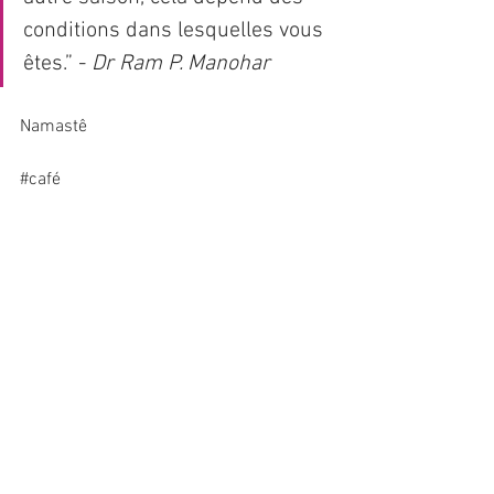
conditions dans lesquelles vous 
êtes.” - 
Dr Ram P. Manohar
Namastê
#café
NUTRITION
Voir tout
Posts récents